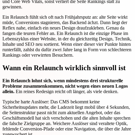
und Core Web Vitals, sonst verliert die Seite Rankings statt zu
gewinnen.
Ein Relaunch fühlt sich oft nach Frühjahrsputz an: alte Seite wirkt
müde, Conversions stagnieren, das Backend ächzt. Dann liegt der
Reflex nahe, einfach ein neues Design draufzukleben. Genau da
fangen die teuren Fehler an. Ein Relaunch ist die einzige Phase im
Lebenszyklus einer Website, in der du gleichzeitig Design, Technik,
Inhalte und SEO neu sortierst. Wenn einer dieser vier Punkte hinten
runterfällt, zahlst du dafür zwei Jahre lang in Form von schlechteren
Rankings oder verwirrten Besuchern.
Wann ein Relaunch wirklich sinnvoll ist
Ein Relaunch lohnt sich, wenn mindestens drei strukturelle
Probleme zusammenkommen, nicht wegen eines neuen Logos
allein.
Ein reines Redesign reicht oft länger, als viele denken.
Typische harte Auslöser: Das CMS bekommt keine
Sicherheitsupdates mehr, die Ladezeit liegt mobil über 4 Sekunden,
die Seitenstruktur passt nicht zum aktuellen Angebot, oder das
Geschäftsmodell hat sich verschoben und die alten Inhalte sprechen
die falsche Zielgruppe an. Weichere Auslöser sind veraltete Optik,
fehlende Conversion-Pfade oder eine Navigation, die über die Jahre
zugewuchert ist.