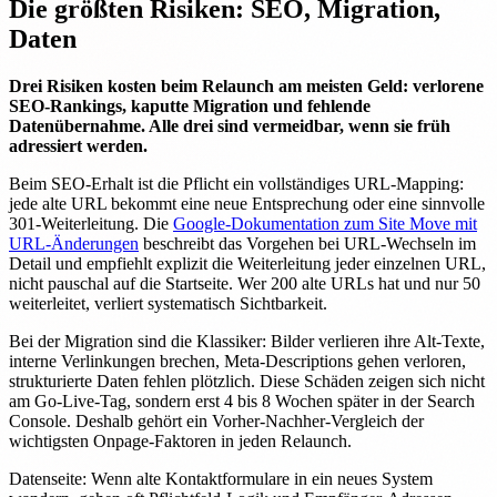
Die größten Risiken: SEO, Migration,
Daten
Drei Risiken kosten beim Relaunch am meisten Geld: verlorene
SEO-Rankings, kaputte Migration und fehlende
Datenübernahme. Alle drei sind vermeidbar, wenn sie früh
adressiert werden.
Beim SEO-Erhalt ist die Pflicht ein vollständiges URL-Mapping:
jede alte URL bekommt eine neue Entsprechung oder eine sinnvolle
301-Weiterleitung. Die
Google-Dokumentation zum Site Move mit
URL-Änderungen
beschreibt das Vorgehen bei URL-Wechseln im
Detail und empfiehlt explizit die Weiterleitung jeder einzelnen URL,
nicht pauschal auf die Startseite. Wer 200 alte URLs hat und nur 50
weiterleitet, verliert systematisch Sichtbarkeit.
Bei der Migration sind die Klassiker: Bilder verlieren ihre Alt-Texte,
interne Verlinkungen brechen, Meta-Descriptions gehen verloren,
strukturierte Daten fehlen plötzlich. Diese Schäden zeigen sich nicht
am Go-Live-Tag, sondern erst 4 bis 8 Wochen später in der Search
Console. Deshalb gehört ein Vorher-Nachher-Vergleich der
wichtigsten Onpage-Faktoren in jeden Relaunch.
Datenseite: Wenn alte Kontaktformulare in ein neues System