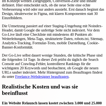
Im Konzept werden Zielgruppen, Conversion-Ziele und Inhalte
definiert. Hier entscheidet sich, ob die neue Seite eine echte
Verbesserung wird oder nur anders aussieht. Erst danach beginnt das
Design, idealerweise in Figma, mit klaren Komponenten statt 30
Einzelbildern.
Die Umsetzung passiert auf einer Staging-Umgebung mit Noindex-
Header, damit Google die unfertige Seite nicht indexiert. Vor dem
Go-Live läuft eine Checkliste mit mindestens 40 Punkten ab:
Weiterleitungen, Meta-Tags, strukturierte Daten, robots.txt, Sitemap,
Analytics-Tracking, Formular-Tests, mobile Darstellung, Cookie-
Banner-Konformität.
Der Go-Live selbst dauert wenige Stunden, die kritische Phase sind
die folgenden 14 Tage. In dieser Zeit prüfst du täglich die Search
Console auf Crawling-Fehler, kontrollierst Rankings für die
wichtigsten 20 Keywords und beobachtest, ob Google die neuen
URLs sauber indexiert. Mehr Hintergrund zum Beauftragen findest
du unter
Freelance-Webdesigner beauftragen
.
Realistische Kosten und was sie
beeinflusst
Ein Website Relaunch lassen kostet zwischen 3.000 und 25.000