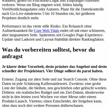
wandern, gehen oft Pflichtfeld-Logik und Empfänger-Adressen
verloren. Wenn ein Blog migriert wird, fehlen häufig
Veröffentlichungsdaten oder Autoren. Plane für die Datenkontrolle
nach Go-Live mindestens 5 bis 10 Stunden ein, bei größeren
Projekten deutlich mehr.
Performance ist das vierte stille Risiko. Ein Relaunch ohne
Aufmerksamkeit für
Core Web Vitals
endet oft mit einer schöneren,
aber langsameren Seite. Spätestens seit Googles Page-Experience-
Update sind Ladezeit und Layout-Stabilität direkter Rankingfaktor.
Was du vorbereiten solltest, bevor du
anfragst
Je klarer deine Vorarbeit, desto präziser das Angebot und desto
schneller der Projektstart. Vier Dinge solltest du parat haben.
Erstens: Zugang zur alten Seite und zur Search Console. Ohne diese
Daten ist jede Schätzung Kaffeesatzleserei. Zweitens: eine grobe
Liste der Inhalte, die bleiben, neu geschrieben oder gelöscht werden.
Drittens: ein realistisches Budget und ein Ziel-Datum, idealerweise
nicht in den letzten zwei Wochen vor einer Messe oder einem
Produkt-Launch. Viertens: einen Entscheider, der freigeben kann,
ohne dass noch drei weitere Personen drüberschauen.