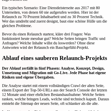
Ein typisches Szenario: Eine Dienstleisterseite aus 2017 mit 80
Unterseiten, von denen 60 nie aufgerufen werden. Hier ist der
Relaunch zu 70 Prozent Inhaltsarbeit und zu 30 Prozent Technik.
Wer das umdreht und zuerst designt, baut eine schöne Hülle um die
gleichen Probleme.
Bevor du einen Relaunch startest, kläre drei Fragen: Was
funktioniert heute messbar gut? Welche Seiten bringen Traffic und
Anfragen? Welche Inhalte willst du loswerden? Ohne diese
Antworten wird der Relaunch ein Bauchgefühl-Projekt.
Ablauf eines sauberen Relaunch-Projekts
Der Ablauf zerfällt in fünf Phasen: Analyse, Konzept, Design,
Umsetzung und Migration mit Go-Live. Jede Phase hat eigene
Risiken und eigene Übergaben.
Die Analyse startet mit einem vollständigen Crawl der alten Seite,
einem Export der Top-50-URLs aus der Search Console der letzten
12 Monate und einer ehrlichen Bestandsaufnahme: Welche Seiten
ranken, welche bringen Leads, welche sind technisch kaputt. Daraus
entsteht die Sitemap der neuen Seite, oft schlanker als die alte.